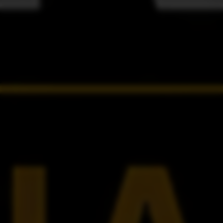
PEMENANG MESIN SLOT
d****d
IDR
4,651,050.00
Gates Of Olympus
d****d
IDR
2,389,290.00
Gates Of Olympus
d****d
IDR
1,915,500.00
Gates Of Olympus
d****d
IDR
1,908,800.00
Gates Of Olympus
d****d
IDR
1,763,360.00
Gates Of Olympus