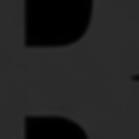
Mahjong Ways
Wukong - Black Scatter
Mochi Mania 1000
Fortune Gems
Gates of Olympus Super Scatter
Lucky Twins Nexus
Nexus To
Video Slots Popular