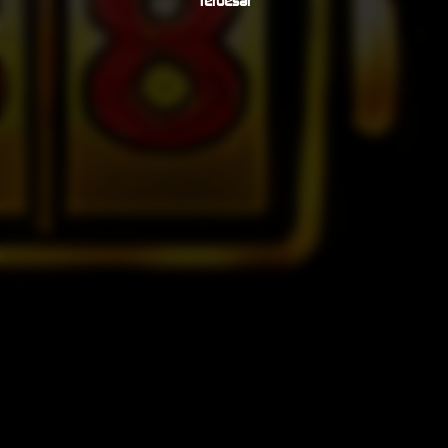
Terbesar
Tentang SLOT88
Responsible Gambling
Pusat Bantuan
Syarat dan Ketentuan
©2026 SLOT88. Hak cipta dilindungi | 18+
Betwin89 Bandar Slot Online
Gacor di Indonesia
Menemukan keseruan tanpa batas kini semakin mudah bersama Betwin89, sang
Bandar
Slot
terpercaya yang menjadi rumah bagi jutaan penikmat game ketangkasan digital.
Tempat ini menghadirkan ekosistem bermain slot88 paling transparan dengan jaminan
peluang kemenangan maxwin yang adil. Setiap hari, ribuan mesin game slot gacor siap
menyemburkan kemenangan besar yang tak terduga, menjadikan situs slot88 ini sebagai
pilihan utama berburu profit konsisten. Pemain slot online akan merasakan sensasi putaran
yang mulus berkat server slot gacor premium berteknologi tinggi.
Keunggulan utama situs bandar slot ini terletak pada koleksi permainan
Slot Gacor
yang
memiliki tingkat RTP (Return to Player) di atas rata-rata. Tidak perlu strategi rumit, setiap
ketukan layar membawa potensi jackpot besar yang siap cair dalam hitungan menit.
Keamanan saldo dan data pribadi Pemain dijaga ketat oleh sistem enkripsi berlapis,
memastikan fokus penuh hanya pada kemenangan maxwin terbesar.