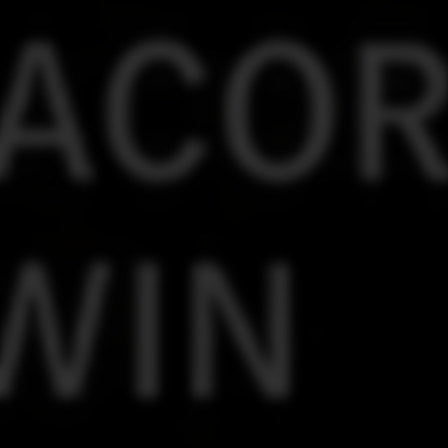
Signal Pusat Slot88 Auto Maxwin
Bagi pemburu kemenangan mutlak, integrasi sistem dengan provider
Slot88
menjadi kunci
pembuka gerbang keuntungan. Fitur canggih di dalamnya memberikan bocoran pola presisi
yang membantu Pemain meraih Auto Maxwin tanpa hambatan. Setiap algoritma dirancang
untuk merespons taruhan secara optimal, memicu putaran gratis dan perkalian nilai taruhan
yang melimpah. Segera ambil kendali permainan, dapatkan bocoran polanya, dan saksikan
saldo meningkat pesat di platform bandar slot gacor terbaik sejagad.
PELAYANAN
Keunggulan Pelayanan
1
DEPOSIT
Min
Rata-Rata Waktu
1
PENARIKAN
Min
Rata-Rata Waktu