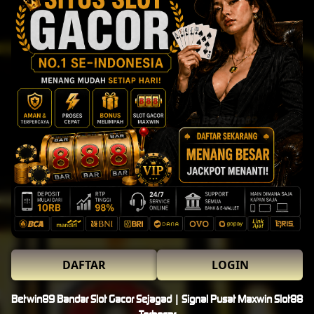
Nikmati berbagai
permainan dalam
satu genggaman
SLOT88 App
Panduan instalasi
Pindai
kode
QR
untuk
Unduh
Android
DAFTAR
LOGIN
APK
Betwin89 Bandar Slot Gacor Sejagad | Signal Pusat Maxwin Slot88