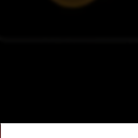
Poker
E-Sports
Sabung Ayam