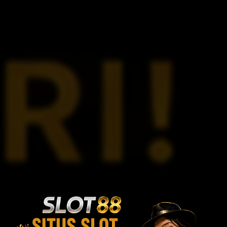
UNDUH
APLIKASI
GRATIS
SLOT88
APP